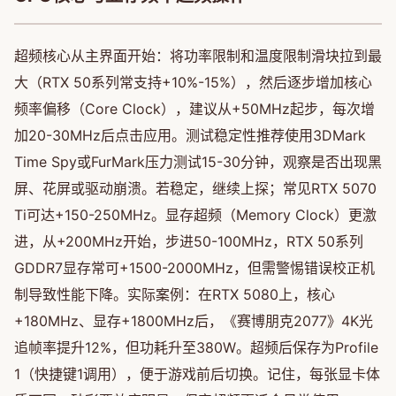
超频核心从主界面开始：将功率限制和温度限制滑块拉到最
大（RTX 50系列常支持+10%-15%），然后逐步增加核心
频率偏移（Core Clock），建议从+50MHz起步，每次增
加20-30MHz后点击应用。测试稳定性推荐使用3DMark
Time Spy或FurMark压力测试15-30分钟，观察是否出现黑
屏、花屏或驱动崩溃。若稳定，继续上探；常见RTX 5070
Ti可达+150-250MHz。显存超频（Memory Clock）更激
进，从+200MHz开始，步进50-100MHz，RTX 50系列
GDDR7显存常可+1500-2000MHz，但需警惕错误校正机
制导致性能下降。实际案例：在RTX 5080上，核心
+180MHz、显存+1800MHz后，《赛博朋克2077》4K光
追帧率提升12%，但功耗升至380W。超频后保存为Profile
1（快捷键1调用），便于游戏前后切换。记住，每张显卡体